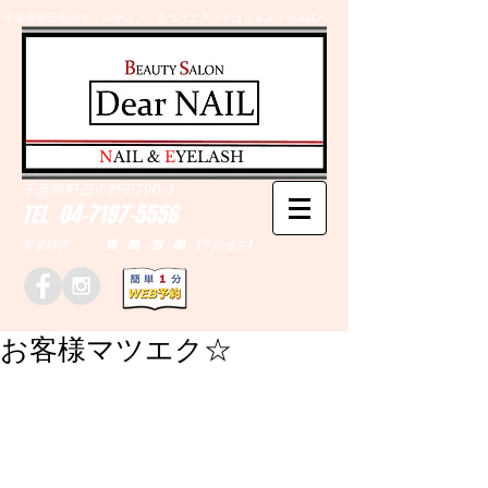
千葉県野田市のネイルサロン、まつげエクステはＤｅａｒＮAILへ
​N
AIL &
E
YELASH
千葉県野田市野田790-1
TEL
04-7197-5556
営業時間 10：00～20：00 (予約優先)
お客様マツエク☆