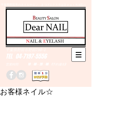
千葉県野田市のネイルサロン、まつげエクステはＤｅａｒＮAILへ
​N
AIL &
E
YELASH
千葉県野田市野田790-1
TEL
04-7197-5556
営業時間 10：00～20：00 (予約優先)
お客様ネイル☆