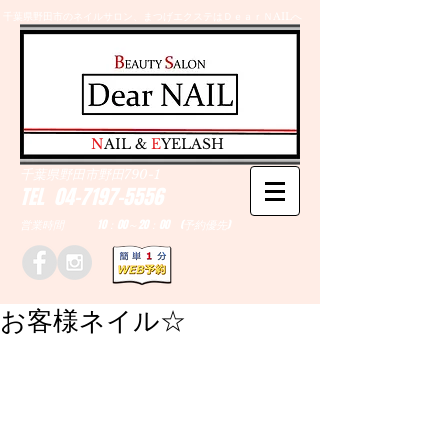
千葉県野田市のネイルサロン、まつげエクステはＤｅａｒＮAILへ
​N
AIL &
E
YELASH
千葉県野田市野田790-1
TEL
04-7197-5556
営業時間 10：00～20：00 (予約優先)
お客様ネイル☆