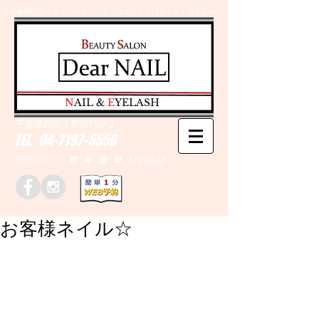
千葉県野田市のネイルサロン、まつげエクステはＤｅａｒＮAILへ
​N
AIL &
E
YELASH
千葉県野田市野田790-1
TEL
04-7197-5556
営業時間 10：00～20：00 (予約優先)
お客様ネイル☆