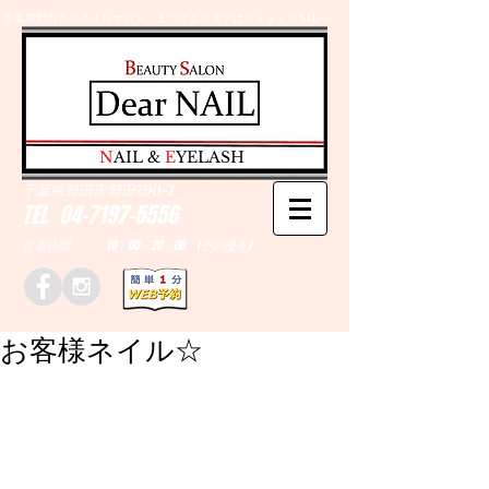
千葉県野田市のネイルサロン、まつげエクステはＤｅａｒＮAILへ
​N
AIL &
E
YELASH
千葉県野田市野田790-1
TEL
04-7197-5556
営業時間 10：00～20：00 (予約優先)
お客様ネイル☆