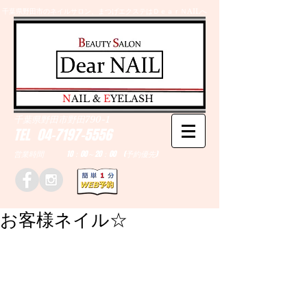
千葉県野田市のネイルサロン、まつげエクステはＤｅａｒＮAILへ
​N
AIL &
E
YELASH
千葉県野田市野田790-1
TEL
04-7197-5556
営業時間 10：00～20：00 (予約優先)
お客様ネイル☆