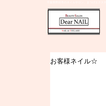
千葉県野田市のネイルサロン、まつげエクステ
​N
AIL &
E
YELASH
お客様ネイル☆