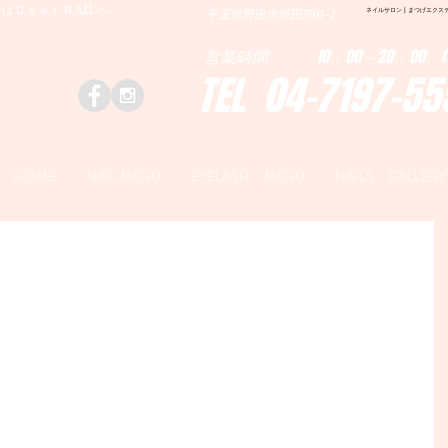
はＤｅａｒＮAILへ
ネイルサロン | まつげエクステ|ネ
千葉県野田市野田790-1
営業時間 10：00～20：00 (
TEL 04-7197-55
HOME
NAIL MENU
EYELASH MENU
NAILS GALLERY