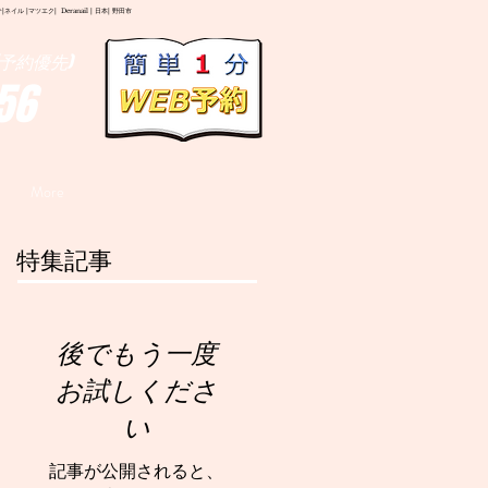
イル |マツエク| Deranail | 日本| 野田市
予約優先)
56
More
特集記事
後でもう一度
お試しくださ
い
記事が公開されると、