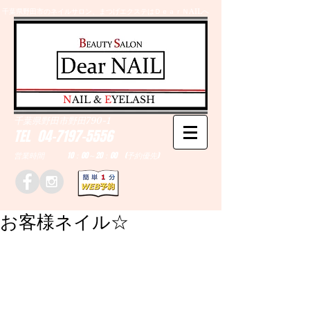
千葉県野田市のネイルサロン、まつげエクステはＤｅａｒＮAILへ
​N
AIL &
E
YELASH
千葉県野田市野田790-1
TEL
04-7197-5556
営業時間 10：00～20：00 (予約優先)
お客様ネイル☆