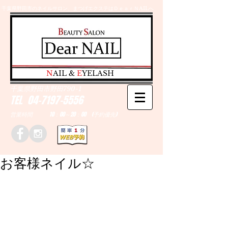
千葉県野田市のネイルサロン、まつげエクステはＤｅａｒＮAILへ
​N
AIL &
E
YELASH
千葉県野田市野田790-1
TEL
04-7197-5556
営業時間 10：00～20：00 (予約優先)
お客様ネイル☆