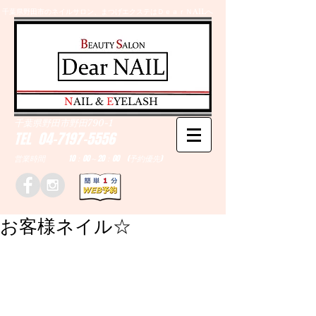
千葉県野田市のネイルサロン、まつげエクステはＤｅａｒＮAILへ
​N
AIL &
E
YELASH
千葉県野田市野田790-1
TEL
04-7197-5556
営業時間 10：00～20：00 (予約優先)
お客様ネイル☆