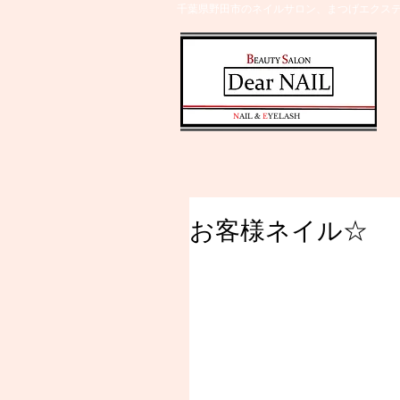
千葉県野田市のネイルサロン、まつげエクステ
​N
AIL &
E
YELASH
お客様ネイル☆