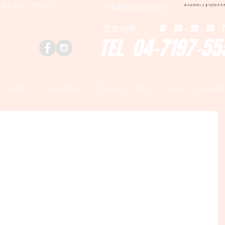
はＤｅａｒＮAILへ
ネイルサロン | まつげエクステ|ネ
千葉県野田市野田790-1
営業時間 10：00～20：00 (
TEL 04-7197-55
HOME
NAIL MENU
EYELASH MENU
NAILS GALLERY