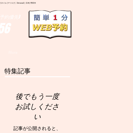
イル |マツエク| Deranail | 日本| 野田市
予約優先)
56
More
特集記事
後でもう一度
お試しくださ
い
記事が公開されると、