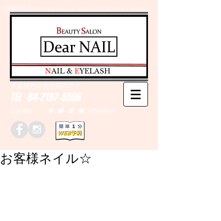
千葉県野田市のネイルサロン、まつげエクステはＤｅａｒＮAILへ
​N
AIL &
E
YELASH
千葉県野田市野田790-1
TEL
04-7197-5556
営業時間 10：00～20：00 (予約優先)
お客様ネイル☆