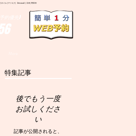
イル |マツエク| Deranail | 日本| 野田市
予約優先)
56
More
特集記事
後でもう一度
お試しくださ
い
記事が公開されると、