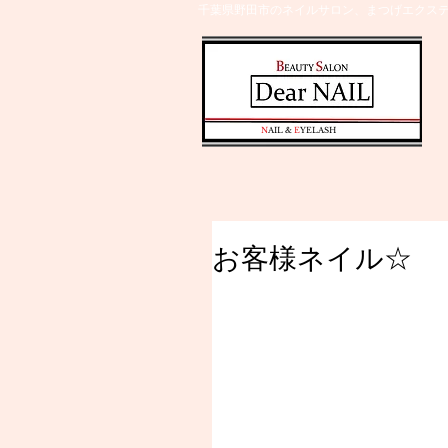
千葉県野田市のネイルサロン、まつげエクステ
​N
AIL &
E
YELASH
お客様ネイル☆