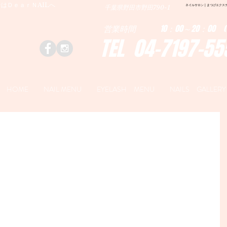
はＤｅａｒＮAILへ
ネイルサロン | まつげエクステ|ネ
千葉県野田市野田790-1
営業時間 10：00～20：00 (
TEL 04-7197-55
HOME
NAIL MENU
EYELASH MENU
NAILS GALLERY