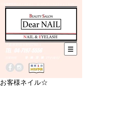
千葉県野田市のネイルサロン、まつげエクステはＤｅａｒＮAILへ
​N
AIL &
E
YELASH
千葉県野田市野田790-1
TEL
04-7197-5556
営業時間 10：00～20：00 (予約優先)
お客様ネイル☆