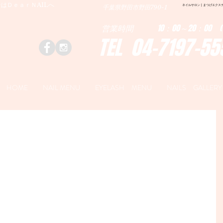
はＤｅａｒＮAILへ
ネイルサロン | まつげエクステ|ネ
千葉県野田市野田790-1
営業時間 10：00～20：00 (
TEL 04-7197-55
HOME
NAIL MENU
EYELASH MENU
NAILS GALLERY