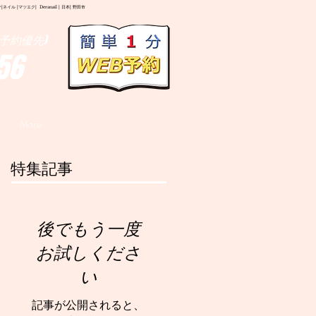
イル |マツエク| Deranail | 日本| 野田市
予約優先)
56
More
特集記事
後でもう一度
お試しくださ
い
記事が公開されると、