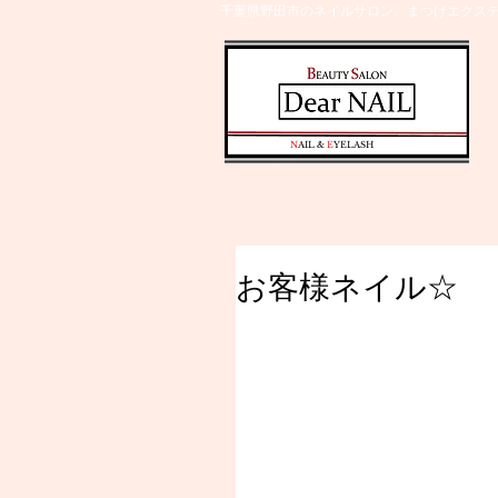
千葉県野田市のネイルサロン、まつげエクステ
​N
AIL &
E
YELASH
お客様ネイル☆