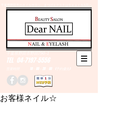
千葉県野田市のネイルサロン、まつげエクステはＤｅａｒＮAILへ
​N
AIL &
E
YELASH
千葉県野田市野田790-1
TEL
04-7197-5556
営業時間 10：00～20：00 (予約優先)
お客様ネイル☆