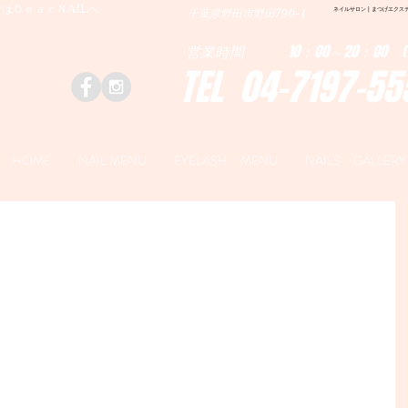
はＤｅａｒＮAILへ
ネイルサロン | まつげエクステ|ネ
千葉県野田市野田790-1
営業時間 10：00～20：00 (
TEL 04-7197-55
HOME
NAIL MENU
EYELASH MENU
NAILS GALLERY