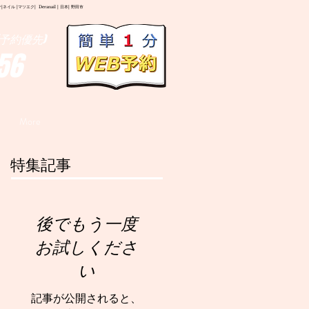
イル |マツエク| Deranail | 日本| 野田市
予約優先)
56
More
特集記事
後でもう一度
お試しくださ
い
記事が公開されると、