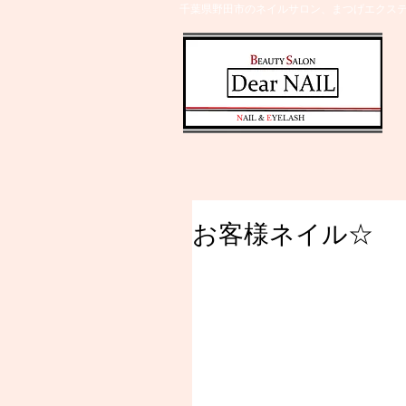
千葉県野田市のネイルサロン、まつげエクステ
​N
AIL &
E
YELASH
お客様ネイル☆