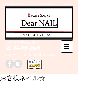
千葉県野田市のネイルサロン、まつげエクステはＤｅａｒＮAILへ
​N
AIL &
E
YELASH
千葉県野田市野田790-1
TEL
04-7197-5556
営業時間 10：00～20：00 (予約優先)
お客様ネイル☆