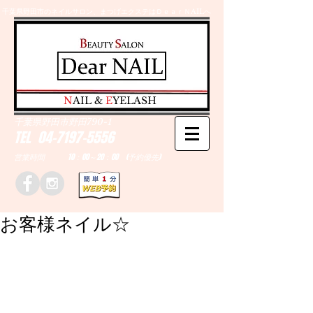
千葉県野田市のネイルサロン、まつげエクステはＤｅａｒＮAILへ
​N
AIL &
E
YELASH
千葉県野田市野田790-1
TEL
04-7197-5556
営業時間 10：00～20：00 (予約優先)
お客様ネイル☆