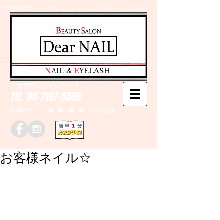
千葉県野田市のネイルサロン、まつげエクステはＤｅａｒＮAILへ
​N
AIL &
E
YELASH
千葉県野田市野田790-1
TEL
04-7197-5556
営業時間 10：00～20：00 (予約優先)
お客様ネイル☆