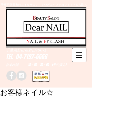
千葉県野田市のネイルサロン、まつげエクステはＤｅａｒＮAILへ
​N
AIL &
E
YELASH
千葉県野田市野田790-1
TEL
04-7197-5556
営業時間 10：00～20：00 (予約優先)
お客様ネイル☆