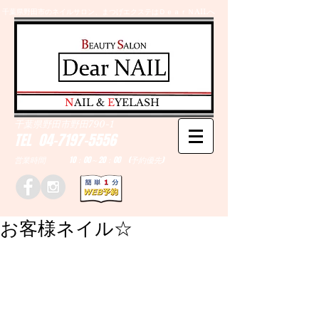
千葉県野田市のネイルサロン、まつげエクステはＤｅａｒＮAILへ
​N
AIL &
E
YELASH
千葉県野田市野田790-1
TEL
04-7197-5556
営業時間 10：00～20：00 (予約優先)
お客様ネイル☆