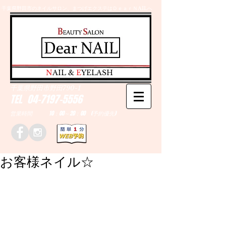
千葉県野田市のネイルサロン、まつげエクステはＤｅａｒＮAILへ
​N
AIL &
E
YELASH
千葉県野田市野田790-1
TEL
04-7197-5556
営業時間 10：00～20：00 (予約優先)
お客様ネイル☆