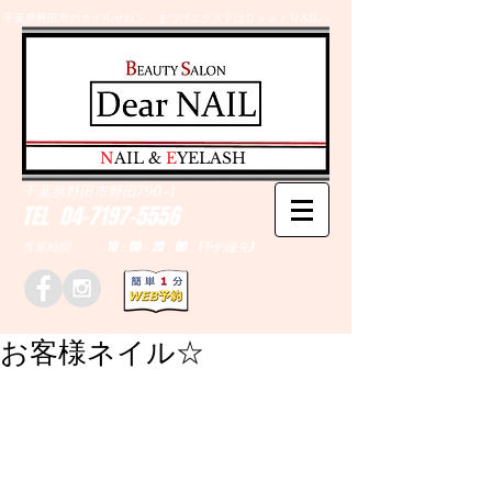
千葉県野田市のネイルサロン、まつげエクステはＤｅａｒＮAILへ
​N
AIL &
E
YELASH
千葉県野田市野田790-1
TEL
04-7197-5556
営業時間 10：00～20：00 (予約優先)
お客様ネイル☆