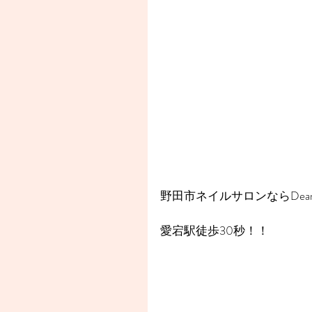
野田市ネイルサロンならDear
愛宕駅徒歩30秒！！