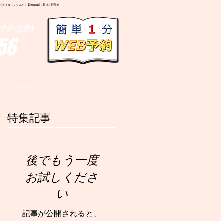
イル |マツエク| Deranail | 日本| 野田市
予約優先)
56
More
特集記事
後でもう一度
お試しくださ
い
記事が公開されると、