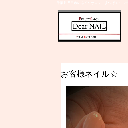
千葉県野田市のネイルサロン、まつげエクステ
​N
AIL &
E
YELASH
お客様ネイル☆