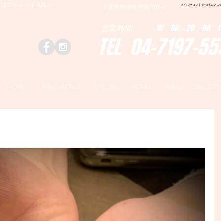
はＤｅａｒＮAILへ
ネイルサロン | まつげエクステ|ネ
千葉県野田市野田790-1
営業時間 10：00～20：00 (
TEL 04-7197-55
HOME
NAIL MENU
EYELASH MENU
NAILS GALLERY