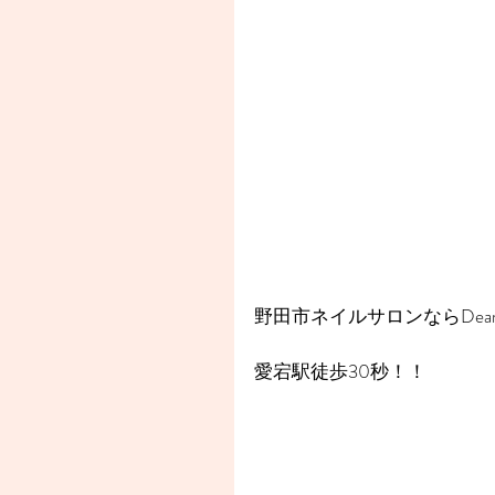
野田市ネイルサロンならDear
愛宕駅徒歩30秒！！