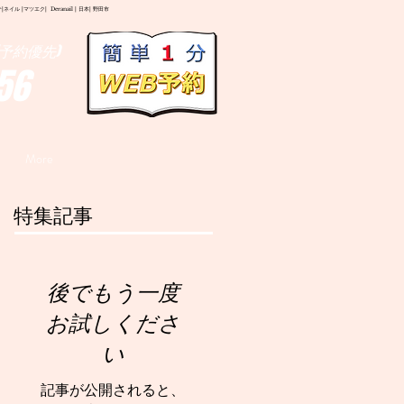
イル |マツエク| Deranail | 日本| 野田市
予約優先)
56
More
特集記事
後でもう一度
お試しくださ
い
記事が公開されると、