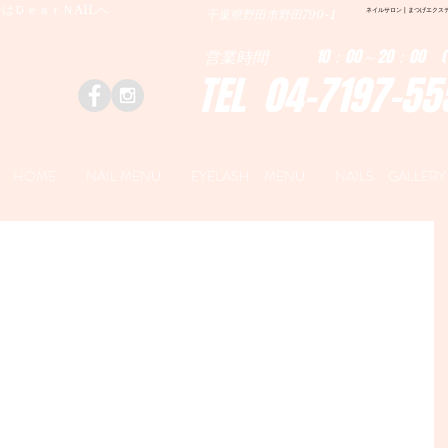
はＤｅａｒＮAILへ
ネイルサロン | まつげエクステ|ネ
千葉県野田市野田790-1
営業時間 10：00～20：00 (
TEL 04-7197-55
HOME
NAIL MENU
EYELASH MENU
NAILS GALLERY