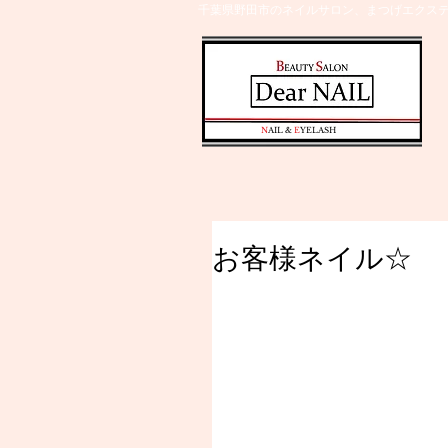
千葉県野田市のネイルサロン、まつげエクステ
​N
AIL &
E
YELASH
お客様ネイル☆