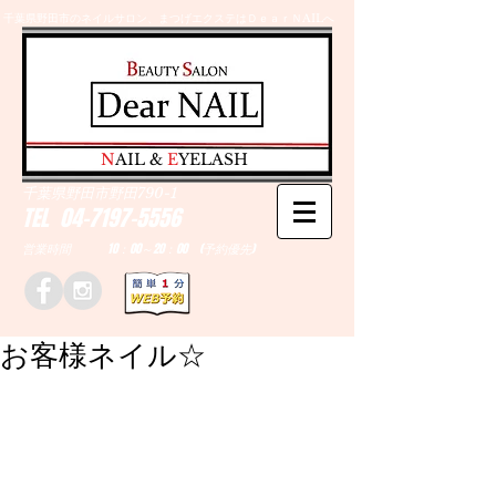
千葉県野田市のネイルサロン、まつげエクステはＤｅａｒＮAILへ
​N
AIL &
E
YELASH
千葉県野田市野田790-1
TEL
04-7197-5556
営業時間 10：00～20：00 (予約優先)
お客様ネイル☆