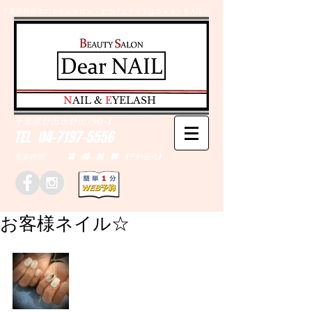
千葉県野田市のネイルサロン、まつげエクステはＤｅａｒＮAILへ
​N
AIL &
E
YELASH
千葉県野田市野田790-1
TEL
04-7197-5556
営業時間 10：00～20：00 (予約優先)
お客様ネイル☆