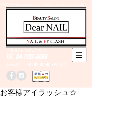
千葉県野田市のネイルサロン、まつげエクステはＤｅａｒＮAILへ
​N
AIL &
E
YELASH
千葉県野田市野田790-1
TEL
04-7197-5556
営業時間 10：00～20：00 (予約優先)
お客様アイラッシュ☆