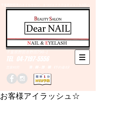
千葉県野田市のネイルサロン、まつげエクステはＤｅａｒＮAILへ
​N
AIL &
E
YELASH
千葉県野田市野田790-1
TEL
04-7197-5556
営業時間 10：00～20：00 (予約優先)
お客様アイラッシュ☆