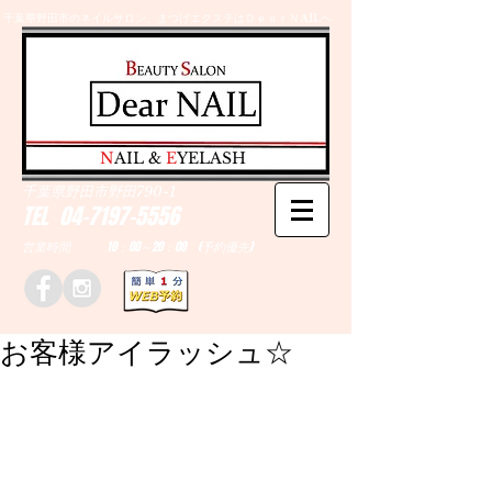
千葉県野田市のネイルサロン、まつげエクステはＤｅａｒＮAILへ
​N
AIL &
E
YELASH
千葉県野田市野田790-1
TEL
04-7197-5556
営業時間 10：00～20：00 (予約優先)
お客様アイラッシュ☆