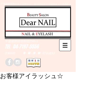
千葉県野田市のネイルサロン、まつげエクステはＤｅａｒＮAILへ
​N
AIL &
E
YELASH
千葉県野田市野田790-1
TEL
04-7197-5556
営業時間 10：00～20：00 (予約優先)
お客様アイラッシュ☆